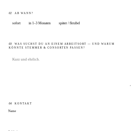
02
AB WANN?
sofort
in 1–3 Monaten
später / flexibel
03
WAS SUCHST DU AN EINEM ARBEITSORT — UND WARUM
KÖNNTE STEMMER & CONSORTEN PASSEN?
04
KONTAKT
Name