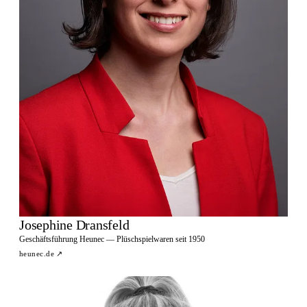
Josephine Dransfeld
Geschäftsführung Heunec — Plüschspielwaren seit 1950
heunec.de
↗