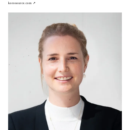
korosource.com
↗